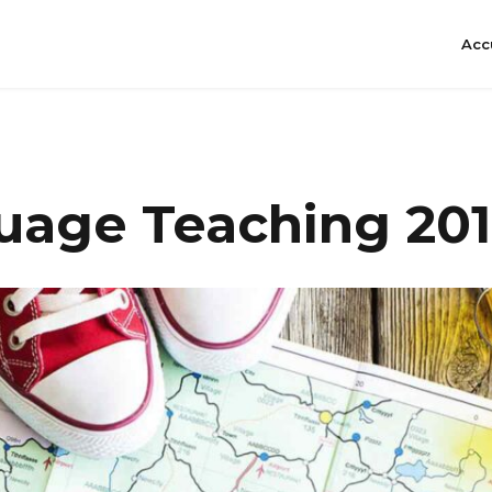
Acc
uage Teaching 20