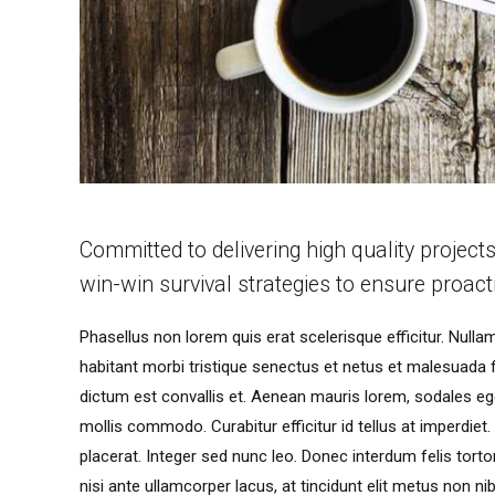
Committed to delivering high quality project
win-win survival strategies to ensure proact
Phasellus non lorem quis erat scelerisque efficitur. Null
habitant morbi tristique senectus et netus et malesuada
dictum est convallis et. Aenean mauris lorem, sodales e
mollis commodo. Curabitur efficitur id tellus at imperdiet
placerat. Integer sed nunc leo. Donec interdum felis tortor, 
nisi ante ullamcorper lacus, at tincidunt elit metus non nib