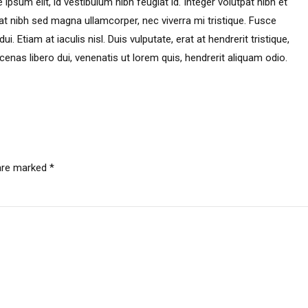
ipsum elit, id vestibulum nibh feugiat id. Integer volutpat nibh et
t nibh sed magna ullamcorper, nec viverra mi tristique. Fusce
. Etiam at iaculis nisl. Duis vulputate, erat at hendrerit tristique,
cenas libero dui, venenatis ut lorem quis, hendrerit aliquam odio.
 are marked *